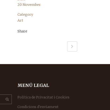
20 November
Category
Art
Share
MENÚ LEGAL
Política de Privacitat i Cookies
Condicions d’enviament