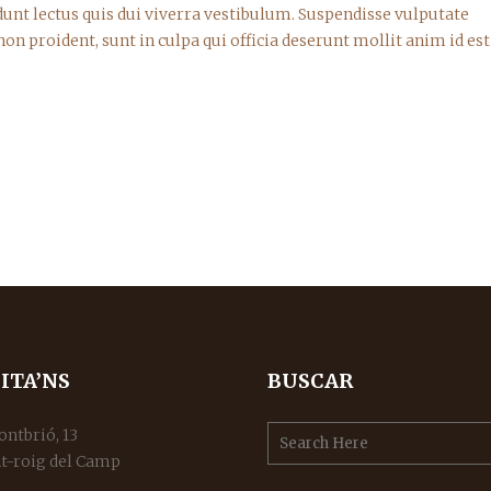
dunt lectus quis dui viverra vestibulum. Suspendisse vulputate
on proident, sunt in culpa qui officia deserunt mollit anim id est
SITA’NS
BUSCAR
ontbrió, 13
t-roig del Camp