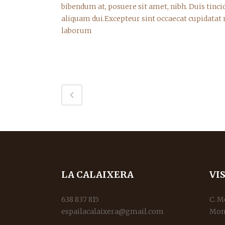
bibendum at, posuere sit amet, nibh. Duis tinci
aliquam dui.Excepteur sint occaecat cupidatat n
laborum
LA CALAIXERA
VI
638 837 815
C. M
espailacalaixera@gmail.com
Mon