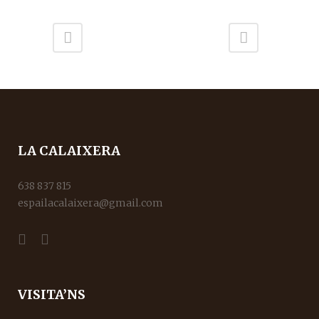
LA CALAIXERA
638 837 815
espailacalaixera@gmail.com
VISITA’NS