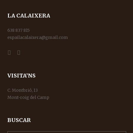
LA CALAIXERA
638 837 815
espailacalaixera@gmail.com
VISITA’NS
C. Montbrió, 13
Mont-roig del Camp
BUSCAR